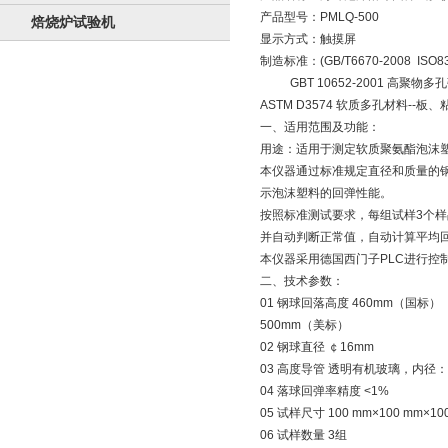
产品型号：PMLQ-500
焙烧炉试验机
显示方式：触摸屏
制造标准：(GB/T6670-2008 IS
GBT 10652-2001 高聚物
ASTM D3574 软质多孔材料-
一、适用范围及功能：
用途：适用于测定软质聚氨酯泡沫塑
本仪器通过标准规定直径和质量的
示泡沫塑料的回弹性能。
按照标准测试要求，每组试样3个
并自动判断正常值，自动计算平均
本仪器采用德国西门子PLC进行控
二、技术参数：
01 钢球回落高度 460mm（国标）
500mm（美标）
02 钢球直径 ￠16mm
03 高度导管 透明有机玻璃，内径：
04 落球回弹率精度 <1%
05 试样尺寸 100 mm×100 mm×1
06 试样数量 3组