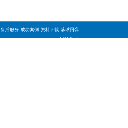
售后服务
成功案例
资料下载
落球回弹
试验仪,介
电击穿强
度测定仪