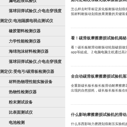
漏电起痕试验仪
怎么样去时常标定炭化板耐振动划痕
落球回弹试验仪,介电击穿强度
筑材料耐振动划痕效果测量的关键装备
测定仪:电池隔膜电弱点测试仪
橡胶塑料检测仪器
看！碳滑板摩擦磨损试验机揭秘
力学性能检测仪器
看！碳长板耐滑动耐振动轮胎破损做
海绵泡沫材料检测仪器
app等組成。 2.电脑电脑主机通过
落球回弹试验仪,介电击穿强度
测定仪:受电弓/碳滑板检测仪器
全自动碳滑板摩擦磨损试验机落
材料热物理性能实验设备
全重新碳长板长板长板滑动耐摩擦磨花
出现的自然损耗，碳长板长板长板在稳
热物性检测仪器
粉末测试设备
比表面测试仪
什么影响摩擦磨损试验机的滑动
电池检测
什么东西影响力磨蹭划痕耐压实验机的