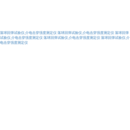
落球回弹试验仪,介电击穿强度测定仪
落球回弹试验仪,介电击穿强度测定仪
落球回弹
试验仪,介电击穿强度测定仪
落球回弹试验仪,介电击穿强度测定仪
落球回弹试验仪,介
电击穿强度测定仪