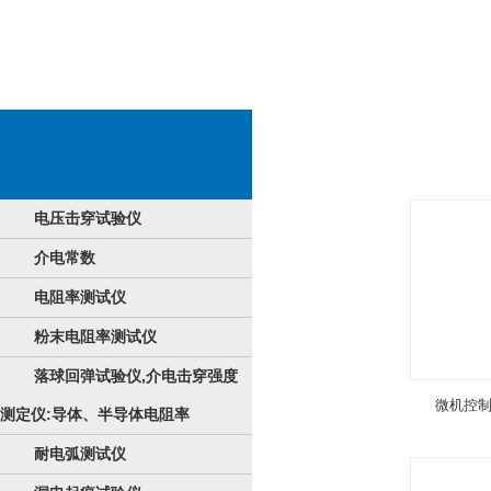
货品表现
电压击穿试验仪
介电常数
电阻率测试仪
粉末电阻率测试仪
落球回弹试验仪,介电击穿强度
微机控
测定仪:导体、半导体电阻率
耐电弧测试仪