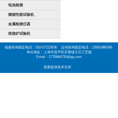
电池检测
燃烧性能试验机
金属检测仪器
焙烧炉试验机
链接咨询固定电话：010-57223836 运动咨询固定电话：13581986395
单位地扯：上海市昌平区百善镇王庄工艺园
Email：1770844735@qq.com
易展提供技术支持