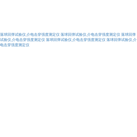
落球回弹试验仪,介电击穿强度测定仪
落球回弹试验仪,介电击穿强度测定仪
落球回弹
试验仪,介电击穿强度测定仪
落球回弹试验仪,介电击穿强度测定仪
落球回弹试验仪,介
电击穿强度测定仪