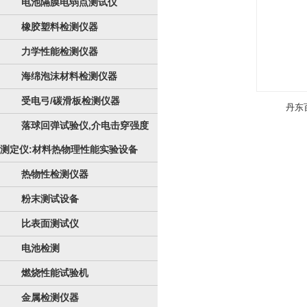
电池隔膜电弱点测试仪
橡胶塑料检测仪器
力学性能检测仪器
海绵泡沫材料检测仪器
受电弓/碳滑板检测仪器
丹东
落球回弹试验仪,介电击穿强度
测定仪:材料热物理性能实验设备
热物性检测仪器
粉末测试设备
比表面测试仪
电池检测
燃烧性能试验机
金属检测仪器