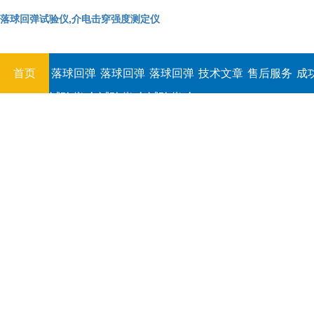
落球回弹试验仪,介电击穿强度测定仪
首页
落球回弹
落球回弹
落球回弹
技术文章
售后服务
成
试验仪,介
试验仪,介
试验仪,介
电击穿强
电击穿强
电击穿强
度测定仪
度测定仪
度测定仪