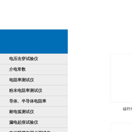
品牌落球回弹试验仪,介电击穿强
电压击穿试验仪
介电常数
电阻率测试仪
粉末电阻率测试仪
导体、半导体电阻率
碳纤
耐电弧测试仪
漏电起痕试验仪