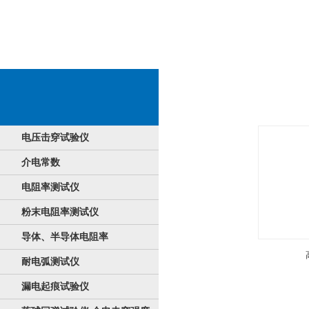
产品设备显示
电压击穿试验仪
介电常数
电阻率测试仪
粉末电阻率测试仪
导体、半导体电阻率
耐电弧测试仪
漏电起痕试验仪