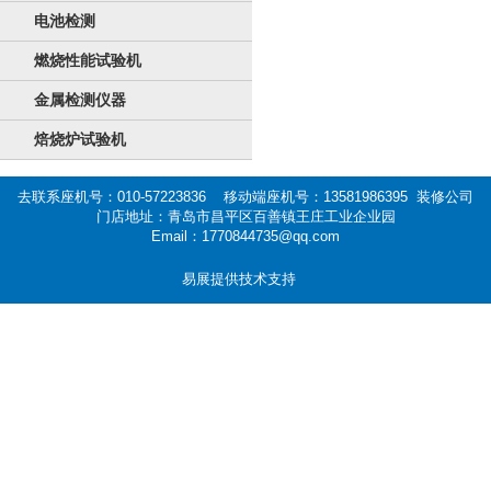
电池检测
燃烧性能试验机
金属检测仪器
焙烧炉试验机
去联系座机号：010-57223836 移动端座机号：13581986395 装修公司
门店地址：青岛市昌平区百善镇王庄工业企业园
Email：1770844735@qq.com
易展提供技术支持