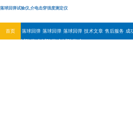
落球回弹试验仪,介电击穿强度测定仪
首页
落球回弹
落球回弹
落球回弹
技术文章
售后服务
成
试验仪,介
试验仪,介
试验仪,介
电击穿强
电击穿强
电击穿强
度测定仪
度测定仪
度测定仪