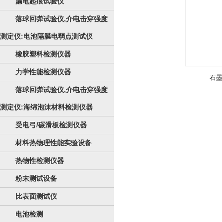
漏电起痕试验仪
落球回弹试验仪,介电击穿强度
测定仪:电池隔膜电弱点测试仪
橡胶塑料检测仪器
力学性能检测仪器
石
落球回弹试验仪,介电击穿强度
测定仪:海绵泡沫材料检测仪器
受电弓/碳滑板检测仪器
材料热物理性能实验设备
热物性检测仪器
粉末测试设备
比表面测试仪
电池检测