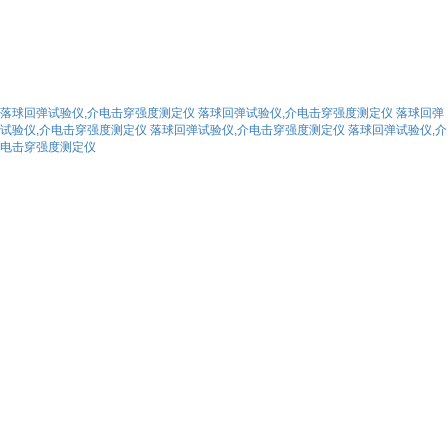
落球回弹试验仪,介电击穿强度测定仪
落球回弹试验仪,介电击穿强度测定仪
落球回弹
试验仪,介电击穿强度测定仪
落球回弹试验仪,介电击穿强度测定仪
落球回弹试验仪,介
电击穿强度测定仪