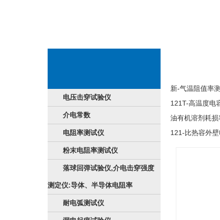
货品展览
新-气温阻值率
电压击穿试验仪
121T-高温度
介电常数
油有机溶剂耗损
电阻率测试仪
121-比热容外
粉末电阻率测试仪
落球回弹试验仪,介电击穿强度
测定仪:导体、半导体电阻率
耐电弧测试仪