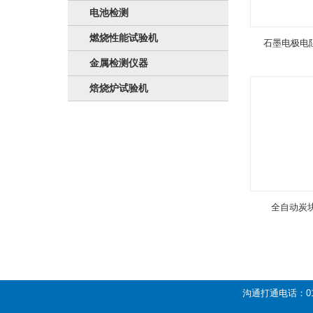
电池检测
燃烧性能试验机
石墨电极电阻
金属检测仪器
焙烧炉试验机
全自动炭
沟通打通电话：01