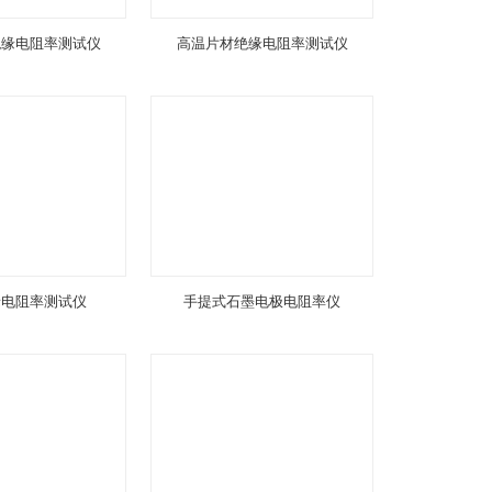
绝缘电阻率测试仪
高温片材绝缘电阻率测试仪
缘电阻率测试仪
手提式石墨电极电阻率仪