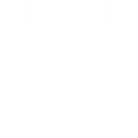
油介质损耗测试仪