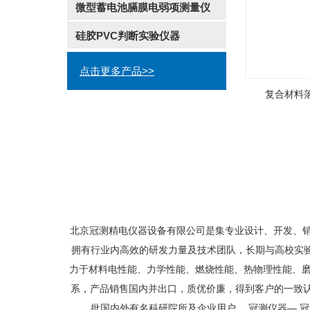
微型蓄电池膈膜电弱项测量仪
硅胶PVC判断实验仪器
点击更多产品>>
复合材料
北京冠测精电仪器设备有限公司是集专业设计、开发、销
拥有行业内高效的研发力量及技术团队，长期与高校实
力于材料电性能、力学性能、燃烧性能、热物理性能、磨
系，产品销售国内并出口，质优价廉，得到客户的一致认可
批国内外有名科研院所及企业用户。 冠测仪器— 