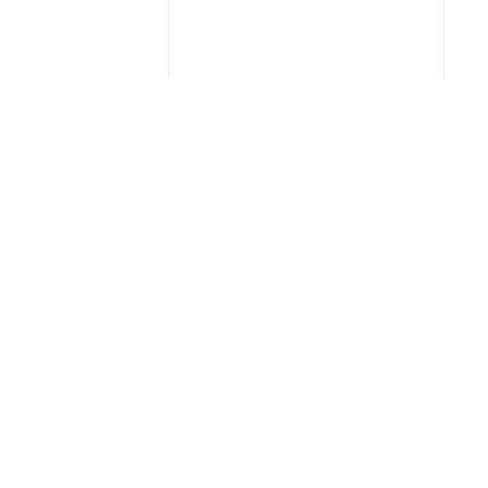
全自动电阻率检测仪