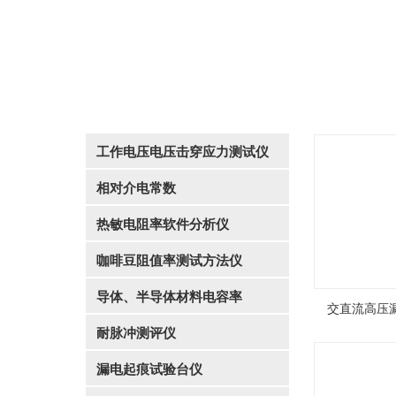
全自动半导体电阻率试...
工作电压电压击穿应力测试仪
相对介电常数
热敏电阻率软件分析仪
咖啡豆阻值率测试方法仪
导体、半导体材料电容率
交直流高压漏
耐脉冲测评仪
漏电起痕试验台仪