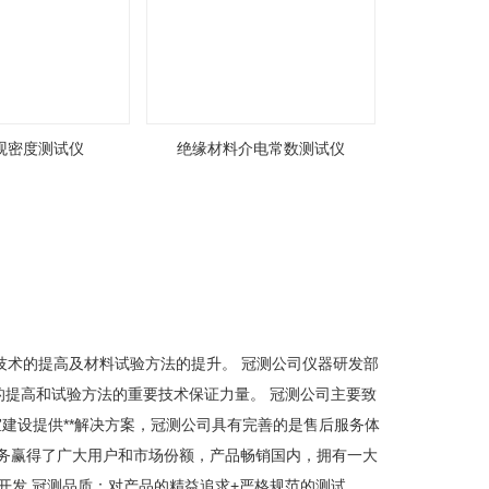
观密度测试仪
绝缘材料介电常数测试仪
技术的提高及材料试验方法的提升。 冠测公司仪器研发部
提高和试验方法的重要技术保证力量。 冠测公司主要致
建设提供**解决方案，冠测公司具有完善的是售后服务体
的服务赢得了广大用户和市场份额，产品畅销国内，拥有一大
开发 冠测品质：对产品的精益追求+严格规范的测试