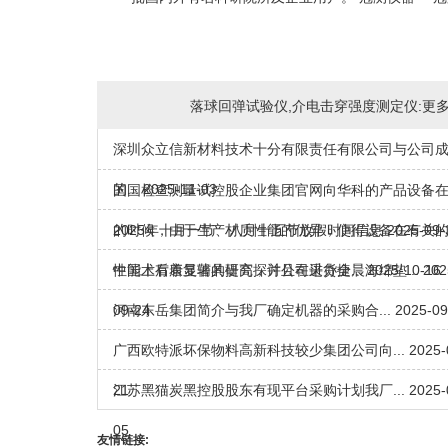
落球回弹试验仪,介电击穿强度测定仪:更多
深圳众立信新材料技术十分有限责任有限公司与公司
的... 2025-11-03
国国检查测量试控股企业集团官网向华科的产品设备
的时候，由于生产材质性能的优异，使得设备在有关
2025年十月一节、八月十五节放假时间信息 2025-09-
性能上有着显著的提高，并且在采办全... 2025-10-16
中国术后康复辅具研究探讨公司进货捷晨海绵垫... 202
09-24
河南东岳集团简介与我厂确定机器的采购合... 2025-09-
广西欧特派坏保物料高新科技较少集团公司向... 2025-0
21
江苏黑猫炭黑控股股东有现平台采购计划我厂... 2025-0
05
友情链接: