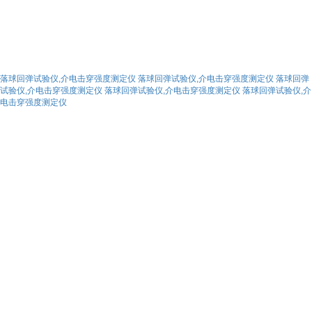
落球回弹试验仪,介电击穿强度测定仪
落球回弹试验仪,介电击穿强度测定仪
落球回弹
试验仪,介电击穿强度测定仪
落球回弹试验仪,介电击穿强度测定仪
落球回弹试验仪,介
电击穿强度测定仪