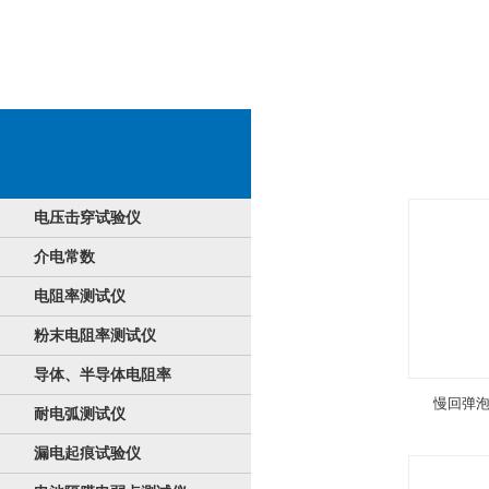
的产品展现出
电压击穿试验仪
介电常数
电阻率测试仪
粉末电阻率测试仪
导体、半导体电阻率
慢回弹
耐电弧测试仪
漏电起痕试验仪