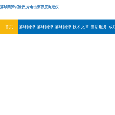
落球回弹试验仪,介电击穿强度测定仪
首页
落球回弹
落球回弹
落球回弹
技术文章
售后服务
成
试验仪,介
试验仪,介
试验仪,介
电击穿强
电击穿强
电击穿强
度测定仪
度测定仪
度测定仪