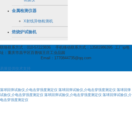
金属检测仪器
X射线异物检测机
焙烧炉试验机
联络联系方式：010-57223836 手机移动联系方式：13581986395 工厂ip地
址：重庆市昌平区百善镇王庄工业品园
Email：1770844735@qq.com
易展提供技术支持
落球回弹试验仪,介电击穿强度测定仪
落球回弹试验仪,介电击穿强度测定仪
落球回弹
试验仪,介电击穿强度测定仪
落球回弹试验仪,介电击穿强度测定仪
落球回弹试验仪,介
电击穿强度测定仪