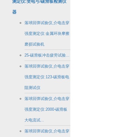
测定仪:受电弓/碳滑板检测仪
器
落球回弹试验仪,介电击穿
强度测定仪:金属环块摩擦
磨损试验机
25-碳滑板冲击疲劳试验...
落球回弹试验仪,介电击穿
强度测定仪:123-碳滑板电
阻测试仪
落球回弹试验仪,介电击穿
强度测定仪:2000-碳滑板
大电流试...
落球回弹试验仪,介电击穿