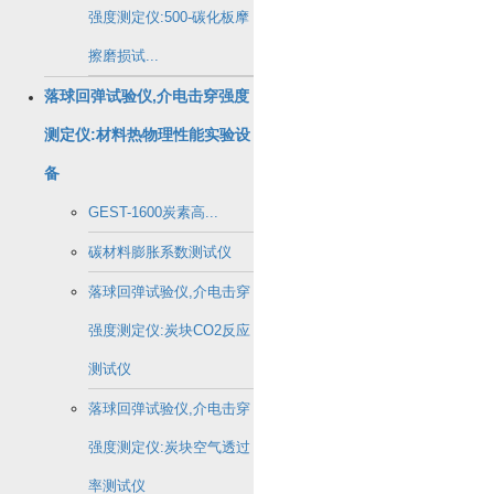
强度测定仪:500-碳化板摩
擦磨损试...
落球回弹试验仪,介电击穿强度
测定仪:材料热物理性能实验设
备
GEST-1600炭素高...
碳材料膨胀系数测试仪
落球回弹试验仪,介电击穿
强度测定仪:炭块CO2反应
测试仪
落球回弹试验仪,介电击穿
强度测定仪:炭块空气透过
率测试仪