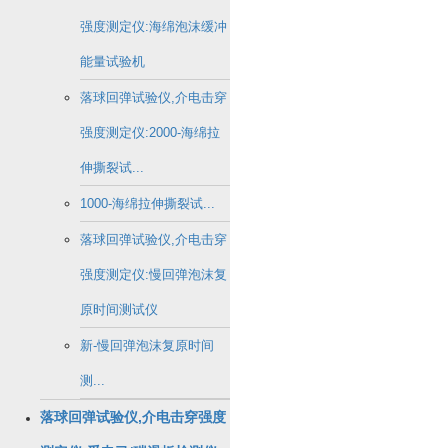
强度测定仪:海绵泡沫缓冲
能量试验机
落球回弹试验仪,介电击穿
强度测定仪:2000-海绵拉
伸撕裂试...
1000-海绵拉伸撕裂试...
落球回弹试验仪,介电击穿
强度测定仪:慢回弹泡沫复
原时间测试仪
新-慢回弹泡沫复原时间
测...
落球回弹试验仪,介电击穿强度