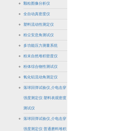
颗粒图像分析仪
全自动真密度仪
塑料流动性测定仪
粉尘安息角测试仪
多功能压力测量系统
粉末自然堆积密度仪
粉体综合物性测试仪
氧化铝流动角测定仪
落球回弹试验仪,介电击穿
强度测定仪:塑料表观密度
测试仪
落球回弹试验仪,介电击穿
强度测定仪:普通磨料堆积