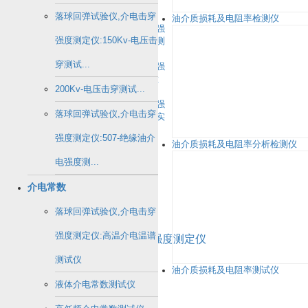
橡胶塑料检测仪器
力学性能检测仪器
落球回弹试验仪,介电击穿
油介质损耗及电阻率检测仪
落球回弹试验仪,介电击穿强
强度测定仪:150Kv-电压击
度测定仪:海绵泡沫材料检测
仪器
穿测试...
落球回弹试验仪,介电击穿强
度测定仪:受电弓/碳滑板检
200Kv-电压击穿测试...
测仪器
落球回弹试验仪,介电击穿强
落球回弹试验仪,介电击穿
度测定仪:材料热物理性能实
验设备
强度测定仪:507-绝缘油介
热物性检测仪器
油介质损耗及电阻率分析检测仪
粉末测试设备
电强度测...
比表面测试仪
电池检测
介电常数
燃烧性能试验机
金属检测仪器
落球回弹试验仪,介电击穿
焙烧炉试验机
强度测定仪:高温介电温谱
落球回弹试验仪,介电击穿强度测定仪
测试仪
2023
油介质损耗及电阻率测试仪
2022
液体介电常数测试仪
综合