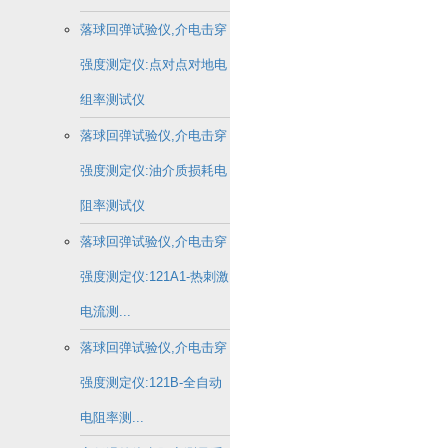
落球回弹试验仪,介电击穿
强度测定仪:点对点对地电
组率测试仪
落球回弹试验仪,介电击穿
强度测定仪:油介质损耗电
阻率测试仪
落球回弹试验仪,介电击穿
强度测定仪:121A1-热刺激
电流测...
落球回弹试验仪,介电击穿
强度测定仪:121B-全自动
电阻率测...