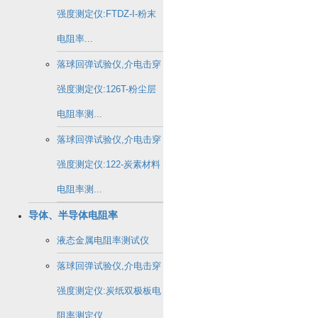
强度测定仪:FTDZ-I-粉末
电阻率...
落球回弹试验仪,介电击穿
强度测定仪:126T-粉尘层
电阻率测...
落球回弹试验仪,介电击穿
强度测定仪:122-炭素材料
电阻率测...
导体、半导体电阻率
液态金属电阻率测试仪
落球回弹试验仪,介电击穿
强度测定仪:炭纸双极板电
阻率测定仪