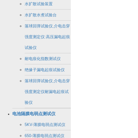
水扩散试验装置
水扩散水煮试验台
落球回弹试验仪,介电击穿
强度测定仪:高压漏电起痕
试验仪
耐电痕化指数测试仪
绝缘子漏电起痕试验仪
落球回弹试验仪,介电击穿
强度测定仪耐漏电起痕试
验仪
电池隔膜电弱点测试仪
5KV-薄膜电弱点测试仪
650-薄膜电弱点测试仪