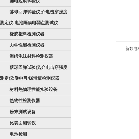
漏电起痕试验仪
落球回弹试验仪,介电击穿强度
测定仪:电池隔膜电弱点测试仪
橡胶塑料检测仪器
力学性能检测仪器
新款电
海绵泡沫材料检测仪器
落球回弹试验仪,介电击穿强度
测定仪:受电弓/碳滑板检测仪器
材料热物理性能实验设备
热物性检测仪器
粉末测试设备
比表面测试仪
电池检测