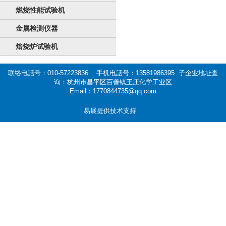
燃烧性能试验机
金属检测仪器
焙烧炉试验机
联络电話号：010-57223836 手机电話号：13581986395 子企业地址查
询：杭州市昌平区百善镇王庄化学工业区
Email：1770844735@qq.com
易展提供技术支持