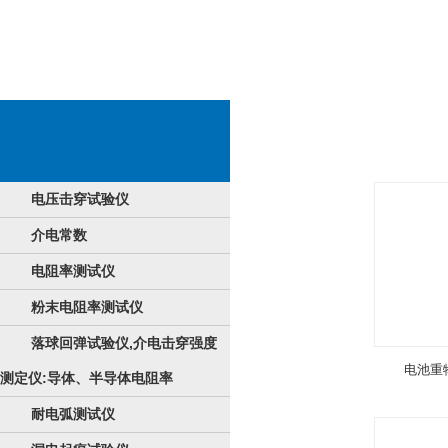
食品展示板
电压击穿试验仪
介电常数
电阻率测试仪
粉末电阻率测试仪
落球回弹试验仪,介电击穿强度
电池重
测定仪:导体、半导体电阻率
耐电弧测试仪