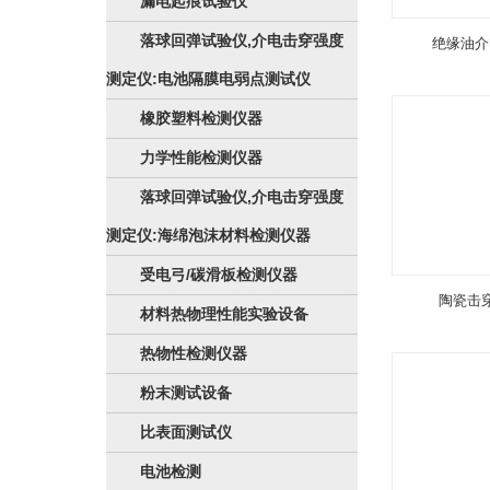
漏电起痕试验仪
落球回弹试验仪,介电击穿强度
绝缘油介
测定仪:电池隔膜电弱点测试仪
橡胶塑料检测仪器
力学性能检测仪器
落球回弹试验仪,介电击穿强度
测定仪:海绵泡沫材料检测仪器
受电弓/碳滑板检测仪器
陶瓷击
材料热物理性能实验设备
热物性检测仪器
粉末测试设备
比表面测试仪
电池检测