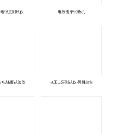
介电强度测试仪
电压击穿试验机
介电强度试验仪
电压击穿测试仪-微机控制