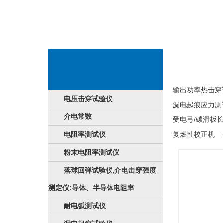
货品表现
输出功率热击穿
电压击穿试验仪
漏电起痕应力测
介电常数
受电弓/碳滑板
电阻率测试仪
复燃性校正机
粉末电阻率测试仪
落球回弹试验仪,介电击穿强度
测定仪:导体、半导体电阻率
耐电弧测试仪