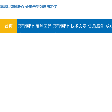
落球回弹试验仪,介电击穿强度测定仪
首页
落球回弹
落球回弹
落球回弹
技术文章
售后服务
成
试验仪,介
试验仪,介
试验仪,介
电击穿强
电击穿强
电击穿强
度测定仪
度测定仪
度测定仪